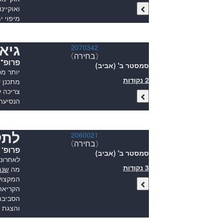
ואוקיינ
מיפוי י
גיאו
2070342
(בחירה)
פרופ"
סמסטר ב' (אביב)
יותר מכ
2 נקודות
מתכנן ע
צריכה ל
הנסיעה
לתק
2060021
(בחירה)
פרופ' 
סמסטר ב' (אביב)
3 נקודות
מה
שנמ
המקצועי
הקריאה
הסביבה 
והצגת דמויים –