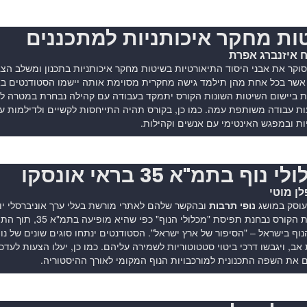
ות מחקר איכותניות למתכננים
 איזנברג אפרת
וקר את אבני היסוד התיאורטיות בשיטות מחקר איכותניות בתכנון ומשלב ה
 אשר בכל אחת מהן תילמד גישה מחקרית מסוימת אותה יישמו הסטודנטים 
 ביישום השיטות השונות הקורס יתמקד בעבודה עם קהילה נבחרת במטרה לקד
ת עבודה משותפת עמה. כמו כן, בקורס תהיה התייחסות לקשיים ולדילמות ע
ות ובמפגש האינטימי עם אנשים וקהילות.
 נוף בתמ"א 35 בראי אונסקו
ן מוטי
עוסק במושג
נופי תרבות
במסגרת הקורס נבחנת 
וף בישראל – "הסיפור של ארץ ישראל". הסטודנטים ינתחו סוגים שונים של נ
 אב, ויגבשו דרכי ביטוי סטטוטוריות לשמירה עליהם. כמו כן, יעלו הצעות לעד
את השפה התכנונית למורכבויות הנוף המקומי לאורך ההיסטוריה.