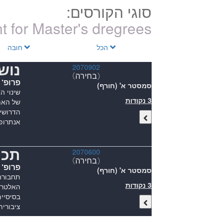
סוגי הקורסים:
nt for Master's dregrees.
הכל
חובה
נוש
2070902
(בחירה)
פרופ' 
סמסטר א' (חורף)
שינוי ה
3 נקודות
של האתג
הדרושים
אנתרופ
תכנ
2070600
(בחירה)
פרופ'
סמסטר א' (חורף)
תחבורה,
3 נקודות
האלטרנט
בסיסיים
ציבורית