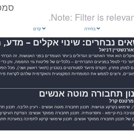
סמס
Note: Filter is releva
בחירה
קדם
אים נבחרים: שינוי אקלים - מדע, מ
אורנשטיין דניאל
אקלים הוא אחד האתגרים הגדולים ביותר העומדים בפני האנושות. זה הכרחי
ר כדי לטפל במניעים החברתיים – כלכליים של פליטות גזי החממה, והן כדי ל
 למתן פתרון. הקורס מיועד לסטודנטים בטכניון (תואר ראשון ושני), מכל הפק
וגניים, ורוצים לממש את המומחיות המקצועית והאקדמית שלהם לקראת פיתו
ון תחבורה מוטה אנשים
 מרטנס קרל
 שימוש בקרקע ונגישות. תכנון תחבורה מוטה אנשים - רעיון הליבה. תכנון תח
יבה בת-קיימא - וחסרונותיה. תכנון תחבורה ממוקד אנשים: הצדקת העיקרון 
 של תכנון תחבורה ממוקד אנשים. תכנון שימושי קרקע לתמיכה במערכת תחב
.