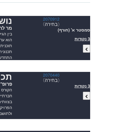
נוש
2070912
(בחירה)
מר לר
סמסטר א' (חורף)
בין הגי
3 נקודות
הוא ערי
תוכנית 
תכנונית
התחדשות
תכנ
2070440
(בחירה)
פרופ"ח
3 נקודות
הקורס ע
חברתיי
בצוותים
הפרויקט
ולתושבי