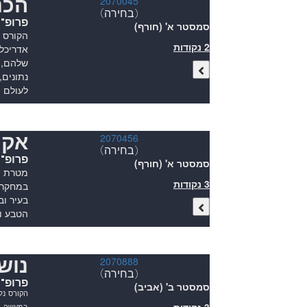
הכנ
2070045
(בחירה)
פרופ"ח
סמסטר א' (חורף)
הקורס 
2 נקודות
אדריכלו
שלהם, ל
נתונים,
לעולם ה
אקו
2070456
(בחירה)
פרופ"
סמסטר א' (חורף)
מטרת הק
3 נקודות
במחקר ו
בעיר וב
הטבע ו
נוש
2070888
(בחירה)
פרופ"ח
סמסטר ב' (אביב)
הקורס
נל
במעשה
ו