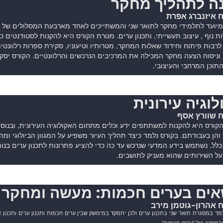
ה לתהליך מחקר
 איזנברג אפרת
מיועד לתלמידי מחקר לתואר שני והמשתייכים לאחד מארבעת המסלולים של הפ
ת נוף , עיצוב תעשייתי, ותכנון ערים. מטרת הקורס היא להקנות לסטודנטים
רבות פיתוח וחידוד שאלות המחקר, מטרותיו וטיעוניו, סקירת ספרות רלוונט
 וניסוח הצעה מחקר המכילה את המרכיבים הנרכשים והרלוונטיים. הקורס יסק
תוכן המרחבי והעיצובי.
לוגיה עירונית
ח שוורץ אסף
ורס היא להקנות למשתתפים ידע וכלים מתחום האקולוגיה העירונית, ובנוסף
הן בעבודתם. בקורס נלמד כיצד תהליך העיור משפיע על המגוון הביולוגי ומ
כלל. נשתמש בידע המדעי שנרכש עד כה כדי להציע פתרונות לתכנון ערים בנות-
על השירותים שהוא מעניק לתושבים.
אים בערים חכמות: מעשה ומחקר
 אהרון-גוטמן מירב
מד
במסגרת
תואר
שני
בתכנון
ערים
ולכן
יתמקד
במימשק
שבין
ערים
חכמות
ותכנון
ערים
ותכנון
א
במחקר
של
"
ערים
חכמות
". ​