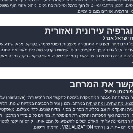
וסים. תכנון מרחבי ימי. טיול חוף כרמל וטיילות בת גלים. ניהול אזורי חוף משו
מי והדמיה. אזורים מוגנים ימיים.
גרפיה עירונית ואזורית
ח ישראל אמיל
ל גורם אחר, מערכות התחבורה מעצבות דפוסי שימוש בקרקע. מכאן שידע על 
רים. אבל גם ההיפך מתקיים: דפוסי שימוש בקרקע מעצבים מאוד את התנהגו
היות הבנה בסיסית כיצד הארגון המרחבי של שימושי קרקע - בקנה מידה מאקרו
.
שר את המרחב
פורטמן מישל
לאחרונה מ
צא, מה שהיה, ומה שיהיה
במרחב. תכנון וניהול הסביבה במֶדיות שונות, תלו
ת והאקדמית וגם בקליטת מסרים מסוגי מדיה שונים, לדג' מצילום, מאסקטי
, הכתיבה ואף הספרות והתקשורת הפופולרית, מהווים כלים בידי המתכנן. 
המדומיינת על ידי האדם יכולים להשפיע על המציאות. קורס זה יקנה לסטוד
תוך, בין היתר VIZUALIZATION , הדמיה ורישום.