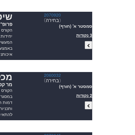
שיט
2070920
(בחירה)
פרופ"ח
סמסטר א' (חורף)
הקורס ס
3 נקודות
יחידות
המעשית
באמצעו
איכותני
מכלולי
2060032
(בחירה)
מר קפל
סמסטר א' (חורף)
הקורס 
2 נקודות
דמות הנ
ותכניות
להתאים 