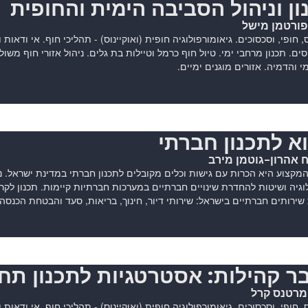
ון וניהול הסביבה הימית והחופית
פורטמן מישל
ס, חופי, וסכסוכים. גיאומורפולוגיה חופית (ואוקיינוס) - תהליכי חוף. אי ודאות ו
וסים. תכנון מרחבי ימי. טיול חוף כרמל וטיילות בת גלים. ניהול אזורי חוף משו
מי והדמיה. אזורים מוגנים ימיים.
א לתכנון חברתי
 אהרון-גוטמן מירב
קצוע היא הכרות עם גישות וכלים מקובלים לתכנון חברתי במדינת ישראל. נו
ירותים חברתיים בישראל: שירותי דיור, חינוך, בריאות, סעד והבטחת הכנסה.
ר קהילות: אסטרטגיות לתכנון תח
 מרטנס קרל
ס, חופי, וסכסוכים. גיאומורפולוגיה חופית (ואוקיינוס) - תהליכי חוף. אי ודאות ו