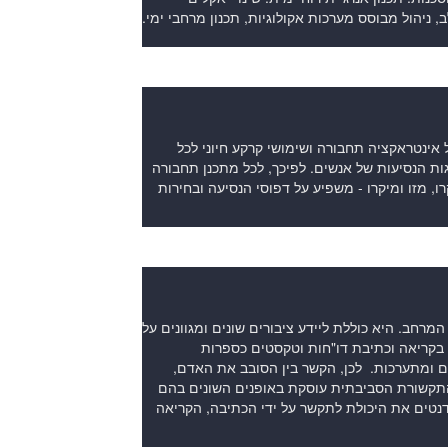
לב, ניהול מבוסס מערכות אקולוגיות, תכנון מרחבי ימי.
אינטראקציה תחבורה ושימושי קרקע חיוני לכל
ת הנסיעות של אנשים. לפיכך, לכל מתכנן תחבורה
, מזו ומיקרו - משפיע על דפוסי הנסיעה ובחירות
תפתחת מגמה המתמקדת ביכולת לתקשר את ה"סיפורת" (narrative) על המרחב. היא כוללת ליידע ציבורים שונים ומגוונים על
י בקריאה וכתיבת דו"חות וטקסטים כספרות
ם ומתערכות. לכן, הקשר בין הסובב את האדם,
התקשורת הסביבתית עוסקת באופנים השונים בהם
נטים את היכולת לתקשר על ידי הכתיבה, הקריאה