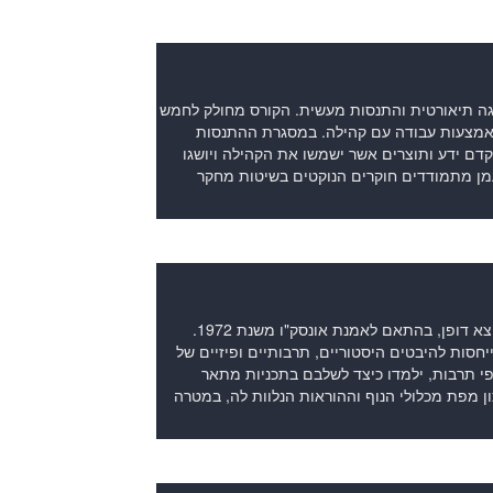
צגה תיאורטית והתנסות מעשית. הקורס מחולק לחמש
באמצעות עבודה עם קהילה. במסגרת ההתנסות
ם ידע ותוצרים אשר ישמשו את הקהילה ויושגו
מן מתמודדים חוקרים הנוקטים בשיטות מחקר
ובהקשר שלהם לאתרי מורשת בעלי ערך אוניברסלי יוצא דופן, בהתאם לאמנת אונסק"ו משנת 1972.
תפיסת "מכלולי הנוף" כפי שהיא מופיעה בתמ"א 35, תוך התייחסות להיבטים היסטוריים, תרבותיים ופיזיים של
ופי תרבות, ילמדו כיצד לשלבם בתכניות מתאר
כון מפת מכלולי הנוף וההוראות הנלוות לה, במטרה