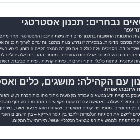
אים נבחרים: תכנון אסטרטגי
נר עפר
שות התכנונית החשובות בתכנון ערים היא גישת התכנון האסטרטגי. אחד מתפק
כת מסמכי מדיניות. במסגרת זו נדרשים.ות מתכנני.ות ערים לערוך תוכניות אס
שלד וכיו"ב. מסמכים אלה כוללים את סקירת המצב הקיים וניתוחו, ביצוע חשי
 מפורטת בנוגע למרחב או לתחום התוכנית . מסמכי המדיניות אלה יכולים להת
 עירונית, פיתוח כלכלי, חינוך ותרבות, פיתוח קהילתי, פיתוח סביבתי, תשתיו
ון עם הקהילה: מושגים, כלים ואס
 איזנברג אפרת
וסק בהקניית ידע בנושאים עבודה מקצועית מתוך מחויבות חברתית, שותפות 
ם, ומחקרי פעולה. באמצעת עבודת שטח מקצועית המתבצעת בשיתוף תושבי ב
 בין תחומיים, מספר פרויקטים ממוקדים, שאותרו וזוהו מבעוד מועד, בשיתוף 
ים ליישם את הסוגיות הנלמדות ולחבר בין ג'סר א-זרקא – בין הישובים העניים
ו להתפתח ולממש את הפוטנציאל הכלכלי/ אנושי/ תיירותי של המקום.